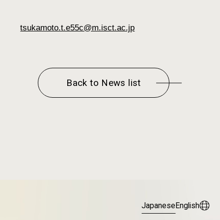
tsukamoto.t.e55c@m.isct.ac.jp
Back to News list
Japanese
English