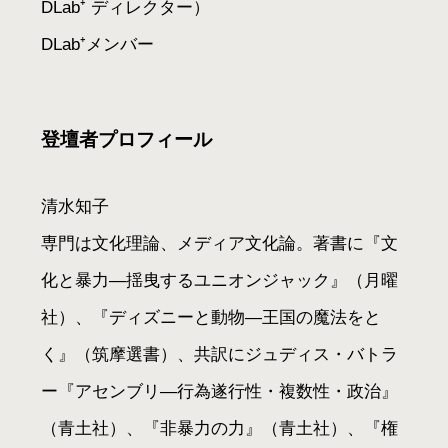
DLab⁺ ディレクター）
DLab⁺メンバー
登壇者プロフィール
清水知子
専門は文化理論、メディア文化論。著書に『文
化と暴力―揺曳するユニオンジャック』（月曜
社）、『ディズニーと動物―王国の魔法をと
く』（筑摩選書）、共訳にジュディス・バトラ
ー『アセンブリ―行為遂行性・複数性・政治』
（青土社）、『非暴力の力』（青土社）、『権