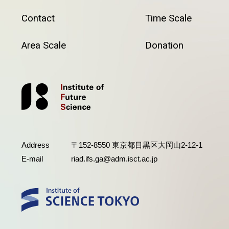
Contact
Time Scale
Area Scale
Donation
Address
〒152-8550 東京都目黒区大岡山2-12-1
E-mail
riad.ifs.ga@adm.isct.ac.jp