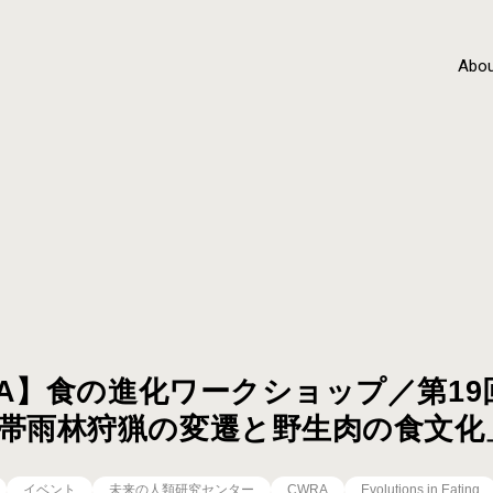
Abou
WRA】食の進化ワークショップ／第1
帯雨林狩猟の変遷と野生肉の食文化
イベント
未来の人類研究センター
CWRA
Evolutions in Eating