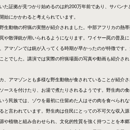
いた証拠が見つかり始めるのは約200万年前であり、サバンナ
開始にかかわると考えられています。
野生動物の狩猟の実態が紹介されました。中部アフリカの熱帯
罠や散弾銃が用いられるようになります。ワイヤー罠の普及に
、アマゾンでは銃が入ってくる時期が早かったのが特徴です。
ことでした。講演では実際の狩猟場面の写真や動画も紹介され
カ、アマゾンとも多様な野生動物が食されていることが紹介さ
ソースを付けたり、お湯で煮たりされるようです。野生肉の食
いう民族では、ゾウを最初に仕留めた人はその肉を食べられな
ると言われています。野生肉は住民にとっての不可欠な収入源
源や植物と組み合わせられ、文化的性質を強く持つことを本郷